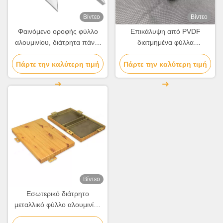
Βίντεο
Βίντεο
Φαινόμενο οροφής φύλλο
Επικάλυψη από PVDF
αλουμινίου, διάτρητα πάνελ
διατμημένα φύλλα
αλουμινίου για πρόσοψη
αλουμινίου για εσωτερική /
Πάρτε την καλύτερη τιμή
Πάρτε την καλύτερη τιμή
εξωτερική διακόσμηση
τοίχων
Βίντεο
Εσωτερικό διάτρητο
μεταλλικό φύλλο αλουμινίου
0,5 mm-6 mm για