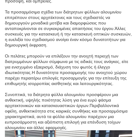
πρόσοψη, και ομπρέλες.
Τα προσαρμόσιμα σχέδια των διάτρητων φύλλων αλουμινίου
επιτρέπουν στους αρχιτέκτονες και τους σχεδιαστές να
δημιουργούν μοναδικά μοτίβα και διαμορφώσεις που
ανταποκρίνονται σε συγκεκριμένες απαιτήσεις του έργου.Άλλες
συσκευές για την κατασκευή ή την κατασκευή οπτικών συσκευών,
η ευελιξία του σχεδιασμού ανοίγει έναν κόσμο δυνατοτήτων για
δημιουργική έκφραση.
Οι πελάτες μπορούν να επιλέξουν την ανοιχτή περιοχή των
διατρυμμένων φύλλων σύμφωνα με τις ειδικές τους ανάγκες, είτε
για ενισχυμένο εξαερισμό, διάχυση του φωτός ή έλεγχο
ιδιωτικότητας.Η δυνατότητα προσαρμογής του ανοιχτού χώρου
παρέχει περαιτέρω επιλογές προσαρμογής για την επίτευξη της
επιθυμητής ισορροπίας αισθητικής και λειτουργικότητας.
Συνοπτικά, τα διάτρητα φύλλα αλουμινίου προσφέρουν μια
ανθεκτική, υψηλής ποιότητας λύση για ένα ευρύ φάσμα
αρχιτεκτονικών και κατασκευαστικών έργων.Περιβαλλοντικά
οφέλη, ανθεκτικότητα στις καιρικές συνθήκες και προσαρμόσιμα
χαρακτηριστικά, αυτά τα φύλλα αλουμινίου παρέχουν μια
ευπροσάρμοστη και αξιόπιστη επιλογή για επένδυση τοίχων
αλουμινίου και άλλες εφαρμογές.