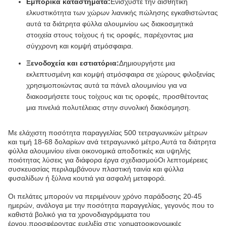
Εμπορικά καταστήματα:
Ενισχύστε την αισθητική
ελκυστικότητα των χώρων λιανικής πώλησης εγκαθιστώντας
αυτά τα διάτρητα φύλλα αλουμινίου ως διακοσμητικά
στοιχεία στους τοίχους ή τις οροφές, παρέχοντας μια
σύγχρονη και κομψή ατμόσφαιρα.
Ξενοδοχεία και εστιατόρια:
Δημιουργήστε μια
εκλεπτυσμένη και κομψή ατμόσφαιρα σε χώρους φιλοξενίας
χρησιμοποιώντας αυτά τα πάνελ αλουμινίου για να
διακοσμήσετε τους τοίχους και τις οροφές, προσθέτοντας
μια πινελιά πολυτέλειας στην συνολική διακόσμηση.
Με ελάχιστη ποσότητα παραγγελίας 500 τετραγωνικών μέτρων
και τιμή 18-68 δολαρίων ανά τετραγωνικό μέτρο,Αυτά τα διάτρητα
φύλλα αλουμινίου είναι οικονομικά αποδοτικές και υψηλής
ποιότητας λύσεις για διάφορα έργα σχεδιασμούΟι λεπτομέρειες
συσκευασίας περιλαμβάνουν πλαστική ταινία και φύλλα
φυσαλίδων ή ξύλινα κουτιά για ασφαλή μεταφορά.
Οι πελάτες μπορούν να περιμένουν χρόνο παράδοσης 20-45
ημερών, ανάλογα με την ποσότητα παραγγελίας, γεγονός που το
καθιστά βολικό για τα χρονοδιαγράμματα του
έργου.προσφέροντας ευελιξία στις χρηματοοικονομικές