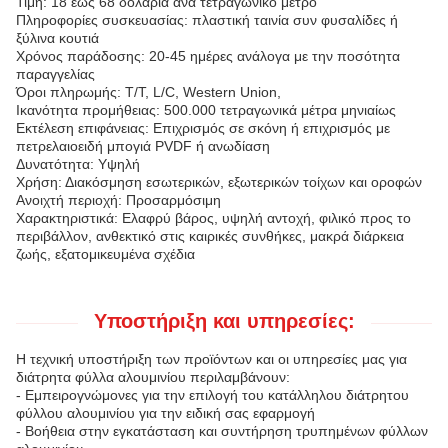
Τιμή: 18 έως 68 δολάρια ανά τετραγωνικό μέτρο
Πληροφορίες συσκευασίας: πλαστική ταινία συν φυσαλίδες ή
ξύλινα κουτιά
Χρόνος παράδοσης: 20-45 ημέρες ανάλογα με την ποσότητα
παραγγελίας
Όροι πληρωμής: T/T, L/C, Western Union,
Ικανότητα προμήθειας: 500.000 τετραγωνικά μέτρα μηνιαίως
Εκτέλεση επιφάνειας: Επιχρισμός σε σκόνη ή επιχρισμός με
πετρελαιοειδή μπογιά PVDF ή ανωδίαση
Δυνατότητα: Υψηλή
Χρήση: Διακόσμηση εσωτερικών, εξωτερικών τοίχων και οροφών
Ανοιχτή περιοχή: Προσαρμόσιμη
Χαρακτηριστικά: Ελαφρύ βάρος, υψηλή αντοχή, φιλικό προς το
περιβάλλον, ανθεκτικό στις καιρικές συνθήκες, μακρά διάρκεια
ζωής, εξατομικευμένα σχέδια
Υποστήριξη και υπηρεσίες:
Η τεχνική υποστήριξη των προϊόντων και οι υπηρεσίες μας για
διάτρητα φύλλα αλουμινίου περιλαμβάνουν:
- Εμπειρογνώμονες για την επιλογή του κατάλληλου διάτρητου
φύλλου αλουμινίου για την ειδική σας εφαρμογή
- Βοήθεια στην εγκατάσταση και συντήρηση τρυπημένων φύλλων