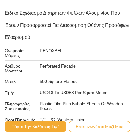
Ειδικό Σχεδιασμό Διάτρητων Φύλλων Αλουμινίου Που
Έχουν Προσαρμοστεί Για Διακόσμηση Οθόνης Προσόφων
Εξαερισμού
Ονομασία
RENOXBELL
Μάρκας:
Αριθμός
Perforated Facade
Μοντέλου:
500 Square Meters
Μούβ:
USD18 To USD68 Per Squre Meter
Τιμή:
Plastic Film Plus Bubble Sheets Or Wooden
Πληροφορίες
Boxes
Συσκευασίας:
T/T, L/C, Western Union,
Όροι Πληρωμής:
Πάρτε Την Καλύτερη Τιμή
Επικοινωνήστε Μαζί Μας