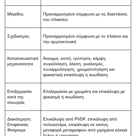
Μέγεθος
Προσαρμοσμένο σύμφωνα με τις διαστάσεις
του πλαισίου
Σχεδιασμός
Προσαρμοσμένο σύμφωνα με το πλαίσιο και
την αρχιτεκτονική
Κατασκευαστικά
Άνοιγμα, κοπή, τρύπηση, κάμψη,
μηχανοκίνητα
συγκόλληση, άλεση, γυαλισμός,
συναρμολόγηση, χρωματοποίηση και
ψεκαστική επικάλυψη ή ανωδίαση.
Επεξεργασία
Επεξεργασία με χρωμάτη και επικάλυψη με
κατά της
ψεκασμό ή ανωδίαση
σκουριάς
Διακόσμηση
Επικάλυψη από PVDF, επικάλυψη από
Επιφάνειας
πολυεστέρα, επικάλυψη σε σκόνη,
Φινίρισμα
μεταφορά μεταγραφών από μιμημένα κόκκια
ξύλου ή μαρμάρου