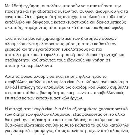
Με 15ετή εγγύηση, οι πελάτες μπορούν να εμπιστεύονται την
ποιότητα και την αξιοπιστία αυτών των φύλλων αλουμινίου για τα
έργα τους.Οι υψηλές ιδιότητες αντοχής του υλικού το καθιστούν
κατάλληλο για διάφορους κατασκευαστικούς και διακοσμητικούς
σκοπούς, παρέχοντας τόσο πρακτικά όσο και αισθητικά οφέλη.
Ένα από τα βασικά χαρακτηριστικά των διάτρητων φύλλων
αλουμινίου είναι η ελαφριά τους φύση, η οποία καθιστά τον
χειρισμό και την εγκατάσταση ευκολότερους και πιο
αποτελεσματικούς.τα φύλλα προσφέρουν εξαιρετική αντοχή και
σταθερότητα, καθιστώντας τους ιδανικούς για χρήση σε
απαιτητικά περιβάλλοντα.
Αυτά τα φύλλα αλουμινίου είναι επίσης φιλικά προς το
περιβάλλον, καθώς το αλουμίνιο είναι ένα πλήρως ανακυκλώσιμο
υλικό.Η επιλογή του αλουμινίου ως οικοδομικού υλικού συμβάλλει
στις προσπάθειες βιωσιμότητας και μειώνει τις περιβαλλοντικές
επιπτώσεις των κατασκευαστικών έργων.
Η αντοχή στον καιρό είναι ένα άλλο αξιοσημείωτο χαρακτηριστικό
των διάτρητων φύλλων αλουμινίου, εξασφαλίζοντας ότι το υλικό
διατηρεί την εμφάνισή του και τις επιδόσεις του ακόμη και σε
δύσκολες εξωτερικές συνθήκες.Αυτό καθιστά τα φύλλα κατάλληλα
για εξωτερικές εφαρμογές, όπως επένδυση τοίχων από αλουμίνιο,