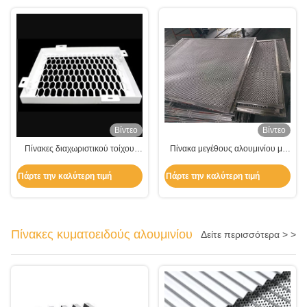
τοίχος p
Βίντεο
Βίντεο
Πίνακες διαχωριστικού τοίχου
Πίνακα μεγέθους αλουμινίου με
ελαφρύς βάρους
επεκταμένο μέταλλο πλέγμα
Πάρτε την καλύτερη τιμή
Πάρτε την καλύτερη τιμή
Πίνακες κυματοειδούς αλουμινίου
Δείτε περισσότερα > >