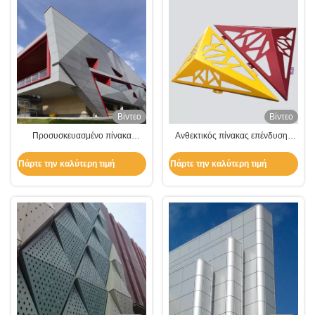
Βίντεο
Βίντεο
Προσυσκευασμένο πίνακα
Ανθεκτικός πίνακας επένδυσης
επένδυσης τοίχου από αλουμίνιο
τοίχου από αλουμίνιο
PVDF / Powder Coating για
Πάρτε την καλύτερη τιμή
Πάρτε την καλύτερη τιμή
διακόσμηση κτιρίων