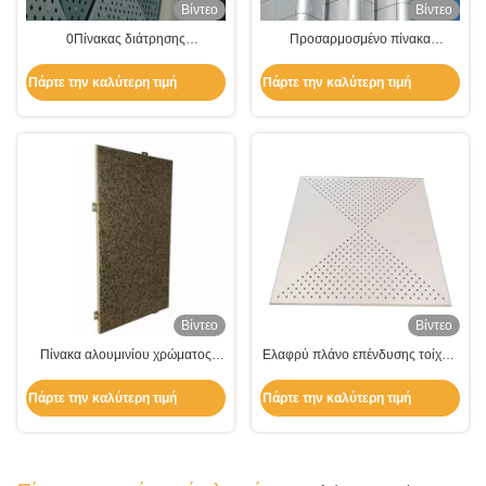
Βίντεο
Βίντεο
0Πίνακας διάτρησης
Προσαρμοσμένο πίνακα
αλουμινίου.5-5 mm για πρόσοψη
επένδυσης τοίχων από καθαρό
οικιστικού κτιρίου
αλουμίνιο A3003 για διακόσμηση
Πάρτε την καλύτερη τιμή
Πάρτε την καλύτερη τιμή
προσόφων
Βίντεο
Βίντεο
Πίνακα αλουμινίου χρώματος
Ελαφρύ πλάνο επένδυσης τοίχων
πέτρας ή μαρμάρου για τοίχο και
από αλουμίνιο Πίνακα σύνθετου
διακόσμηση
αλουμινίου με διάτρηση
Πάρτε την καλύτερη τιμή
Πάρτε την καλύτερη τιμή