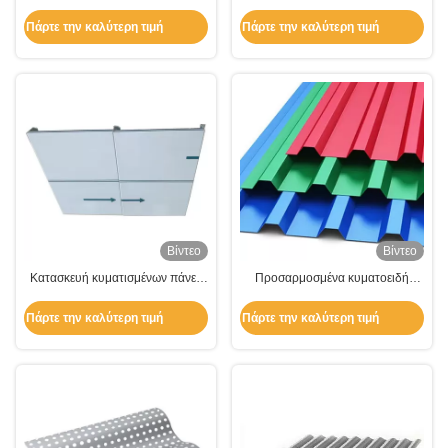
αλουμινίου σύνθετο πάνελ
κυματοειδή πάνελ αλουμινίου για
Προσαρμοσμένο μήκος
διακόσμηση οροφών
Πάρτε την καλύτερη τιμή
Πάρτε την καλύτερη τιμή
Βίντεο
Βίντεο
Κατασκευή κυματισμένων πάνελ
Προσαρμοσμένα κυματοειδή
αλουμινίου, επίπεδα πάνελ
πάνελ αλουμινίου για οροφές /
αλουμινίου για διακόσμηση
οροφές τοίχων / διακοσμητικά
Πάρτε την καλύτερη τιμή
Πάρτε την καλύτερη τιμή
κρεμασμένων οροφών