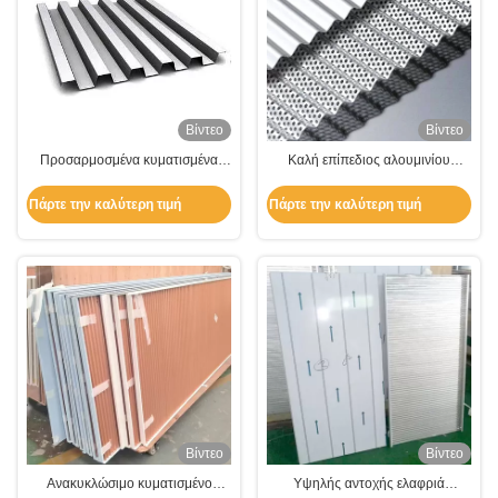
Βίντεο
Βίντεο
Προσαρμοσμένα κυματισμένα
Καλή επίπεδιος αλουμινίου
πάνελ αλουμινίου για οροφή /
κυματοειδής πάνελ ελαφρύ υψηλή
οροφή / τοίχο
αντοχή
Πάρτε την καλύτερη τιμή
Πάρτε την καλύτερη τιμή
Βίντεο
Βίντεο
Ανακυκλώσιμο κυματισμένο
Υψηλής αντοχής ελαφριά