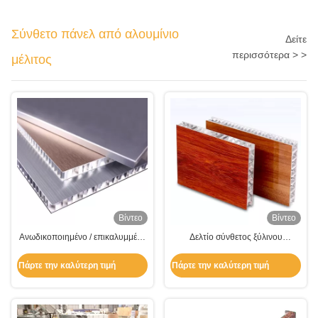
Σύνθετο πάνελ από αλουμίνιο
Δείτε
περισσότερα > >
μέλιτος
Βίντεο
Βίντεο
Ανωδικοποιημένο / επικαλυμμένο
Δελτίο σύνθετος ξύλινου
με PVDF καμπυλωτό πάνελ
χρώματος για εξωτερικό /
μελιού από αλουμίνιο
εσωτερικό τοίχωμα / διακόσμηση
Πάρτε την καλύτερη τιμή
Πάρτε την καλύτερη τιμή