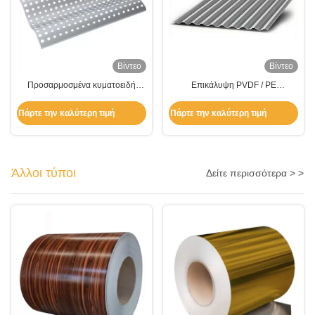
Βίντεο
Βίντεο
Προσαρμοσμένα κυματοειδή
Επικάλυψη PVDF / PE
πλαίσια τοίχων από αλουμίνιο
κυματοειδείς πάνελ αλουμινίου
0.1mm-2.0mm για στέγη
Πάρτε την καλύτερη τιμή
Πάρτε την καλύτερη τιμή
Άλλοι τύποι
Δείτε περισσότερα > >