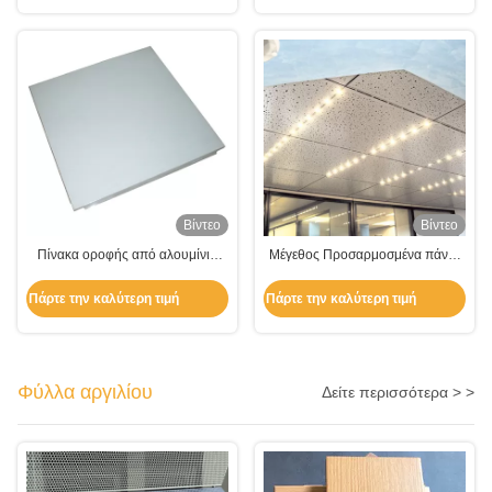
Βίντεο
Βίντεο
Πίνακα οροφής από αλουμίνιο
Μέγεθος Προσαρμοσμένα πάνελ
επικαλυμμένο με σκόνη
οροφής από αλουμίνιο για
διακόσμηση οροφής
Πάρτε την καλύτερη τιμή
Πάρτε την καλύτερη τιμή
Φύλλα αργιλίου
Δείτε περισσότερα > >