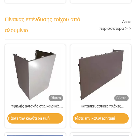
Πίνακας επένδυσης τοίχου από
Δείτε
περισσότερα > >
αλουμίνιο
Βίντεο
Βίντεο
Υψηλής αντοχής στις καιρικές
Κατασκευαστικές πλάκες
συνθήκες Πίνακα επένδυσης
επένδυσης τοίχων από αλουμίνιο
αλουμινίου για τοίχο στήλη Eave
Πάρτε την καλύτερη τιμή
Πάρτε την καλύτερη τιμή
και κάλυψη κάλυψης και
διακόσμηση