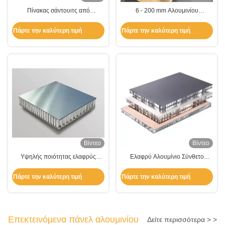
Πίνακας σάντουιτς από
6 - 200 mm Αλουμινίου
εξωθήμενο αλουμίνιο με κεντρικό
Honeycomb σύνθετο πάνελ με
μέλι 6 mm 8 mm 10 mm 20 mm
καλή ηχο-θερμομότητα
Πάρτε την καλύτερη τιμή
Πάρτε την καλύτερη τιμή
Βίντεο
Βίντεο
Υψηλής ποιότητας ελαφρύς
Ελαφρύ Αλουμίνιο Σύνθετο
αλουμινίου σύνθετο πάνελ μελιού
Πίνακα Χονδρικής Σκηνής 6 mm-
30 mm πάχος
Πάρτε την καλύτερη τιμή
Πάρτε την καλύτερη τιμή
Επεκτεινόμενα πάνελ αλουμινίου
Δείτε περισσότερα > >