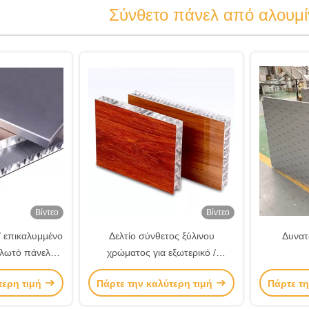
Σύνθετο πάνελ από αλουμίν
Βίντεο
Βίντεο
 επικαλυμμένο
Δελτίο σύνθετος ξύλινου
Δυνατ
λωτό πάνελ
χρώματος για εξωτερικό /
λουμίνιο
εσωτερικό τοίχωμα / διακόσμηση
τερη τιμή
Πάρτε την καλύτερη τιμή
Πάρτε τη