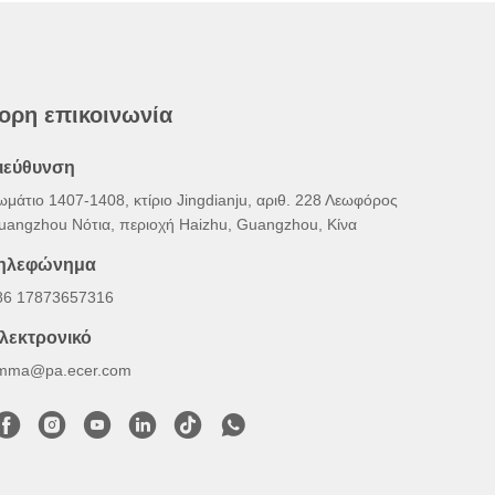
ορη επικοινωνία
ιεύθυνση
ωμάτιο 1407-1408, κτίριο Jingdianju, αριθ. 228 Λεωφόρος
uangzhou Νότια, περιοχή Haizhu, Guangzhou, Κίνα
ηλεφώνημα
86 17873657316
λεκτρονικό
mma@pa.ecer.com