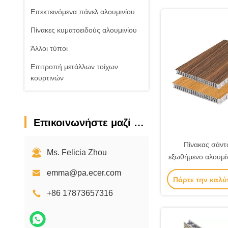
Επεκτεινόμενα πάνελ αλουμινίου
Πίνακες κυματοειδούς αλουμινίου
Άλλοι τύποι
Επιτροπή μετάλλων τοίχων
κουρτινών
Επικοινωνήστε μαζί μας
Πίνακας σάντ
Ms. Felicia Zhou
εξωθήμενο αλουμίν
μέλι 6 mm 8 mm
emma@pa.ecer.com
Πάρτε την καλύ
+86 17873657316