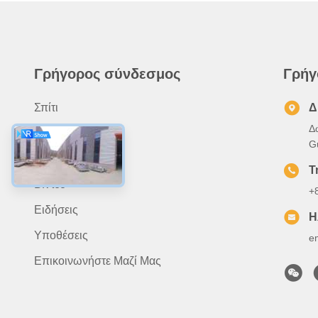
Γρήγορος σύνδεσμος
Γρήγ
Σπίτι
Δ
Δ
Σχετικά Με Εμάς
G
Προϊόντα
Τ
Βίντεο
+
Ειδήσεις
Η
Υποθέσεις
e
Επικοινωνήστε Μαζί Μας