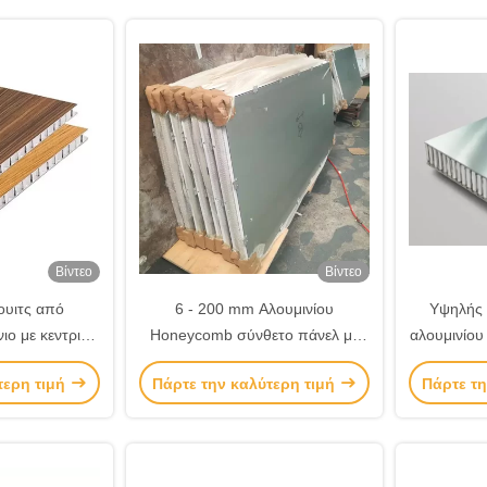
Βίντεο
Βίντεο
ουιτς από
6 - 200 mm Αλουμινίου
Υψηλής 
ιο με κεντρικό
Honeycomb σύνθετο πάνελ με
αλουμινίου
 10 mm 20 mm
καλή ηχο-θερμομότητα
τερη τιμή
Πάρτε την καλύτερη τιμή
Πάρτε τη