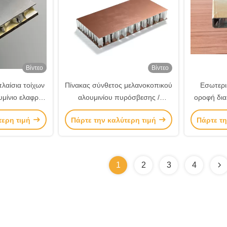
Βίντεο
Βίντεο
λαίσια τοίχων
Πίνακας σύνθετος μελανοκοπικού
Εσωτερι
μίνιο ελαφρύ
αλουμινίου πυρόσβεσης /
οροφή δια
00HW8
Πίνακας σάντουιτς
αλουμί
τερη τιμή
Πάρτε την καλύτερη τιμή
Πάρτε τη
μελανοκοπικού αλουμινίου
1
2
3
4