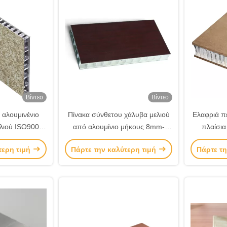
Βίντεο
Βίντεο
αλουμινένιο
Πίνακα σύνθετου χάλυβα μελιού
Ελαφριά πέ
ελιού ISO9001
από αλουμίνιο μήκους 8mm-
πλαίσια
ημένο
300mm με εξαιρετική αντοχή
τερη τιμή
Πάρτε την καλύτερη τιμή
Πάρτε τη
στην πρόσκρουση