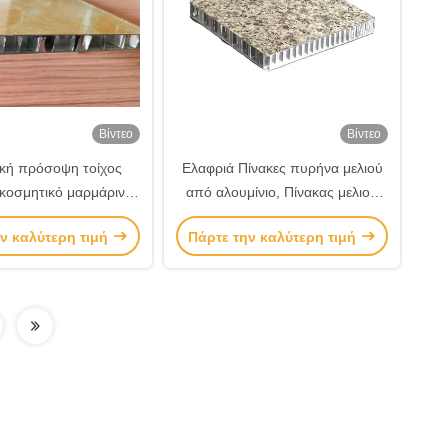
Βίντεο
Βίντεο
κή πρόσοψη τοίχος
Ελαφριά Πίνακες πυρήνα μελιού
κοσμητικό μαρμάρινο
από αλουμίνιο, Πίνακας μελιού
νιο σύνθετο πάνελ
από πλαστικό πολυπροπυλένιο
ν καλύτερη τιμή
Πάρτε την καλύτερη τιμή