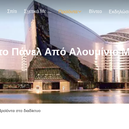
Σπίτι
Σχετικά Με Εμάς
Βίντεο
Προϊόντα
το Πάνελ Από Αλουμίνιο Μ
Προϊόντα στο διαδίκτυο