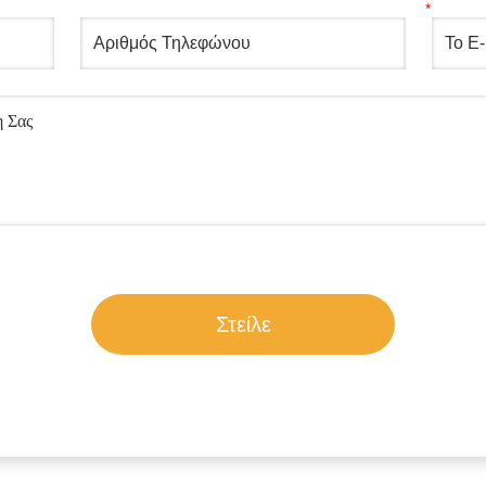
Στείλε