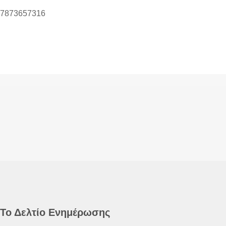
17873657316
Το Δελτίο Ενημέρωσης