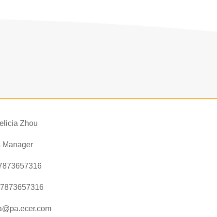
elicia Zhou
s Manager
7873657316
17873657316
@pa.ecer.com