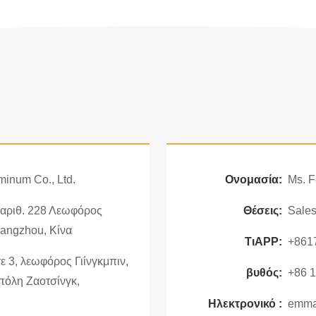
inum Co., Ltd.
Ονομασία:
Ms. F
, αριθ. 228 Λεωφόρος
Θέσεις:
Sale
angzhou, Κίνα
ΤιAPP:
+861
ε 3, λεωφόρος Γιίνγκμπιν,
βυθός:
+86 
πόλη Ζαοτσίνγκ,
Ηλεκτρονικό :
emma