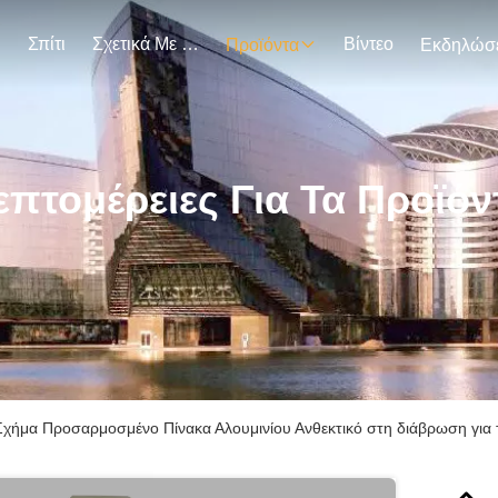
Σπίτι
Σχετικά Με Εμάς
Βίντεο
Προϊόντα
επτομέρειες Για Τα Προϊόν
Σχήμα Προσαρμοσμένο Πίνακα Αλουμινίου Ανθεκτικό στη διάβρωση για 