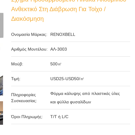
Ανθεκτικό Στη Διάβρωση Για Τοίχο /
Διακόσμηση
Ονομασία Μάρκας:
RENOXBELL
Αριθμός Μοντέλου:
ΑΛ-3003
Μούβ:
500㎡
Τιμή:
USD25-USD50/㎡
Φόρμα κάλυψης από πλαστικές ύλες
Πληροφορίες
Συσκευασίας:
και φύλλα φυσαλίδων
Όροι Πληρωμής:
T/T ή L/C