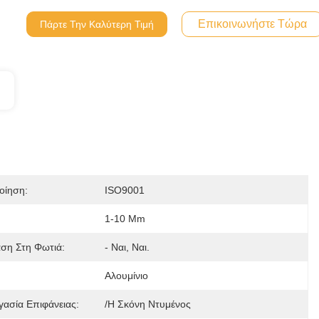
Επικοινωνήστε Τώρα
Πάρτε Την Καλύτερη Τιμή
οίηση:
ISO9001
1-10 Mm
αση Στη Φωτιά:
- Ναι, Ναι.
Αλουμίνιο
γασία Επιφάνειας:
/Η Σκόνη Ντυμένος