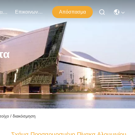
Επικοινωνήστε Μαζί Μας
Απόσπασμα
Εκδηλώσεις
τα
τοίχο / διακόσμηση
Σχήμα Προσαρμοσμένο Πίνακα Αλουμινίου