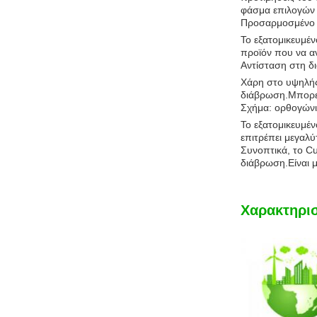
φάσμα επιλογών
Προσαρμοσμένο σ
Το εξατομικευμέν
προϊόν που να αν
Αντίσταση στη δ
Χάρη στο υψηλής 
διάβρωση.Μπορεί 
Σχήμα: ορθογώνι
Το εξατομικευμέ
επιτρέπει μεγαλύ
Συνοπτικά, το Cu
διάβρωση.Είναι μ
Χαρακτηρισ