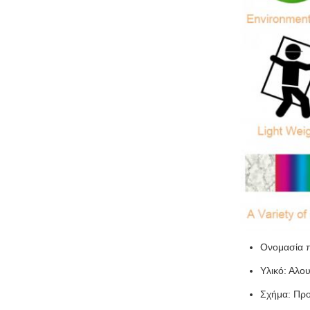
Ονομασία π
Υλικό: Αλου
Σχήμα: Πρ