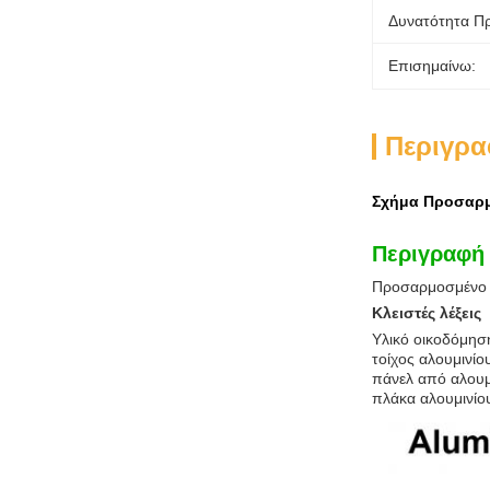
Δυνατότητα Π
Επισημαίνω:
Περιγρα
Σχήμα Προσαρμο
Περιγραφή 
Προσαρμοσμένο Π
Κλειστές λέξεις
Υλικό οικοδόμηση
τοίχος αλουμινίο
πάνελ από αλουμ
πλάκα αλουμινίου