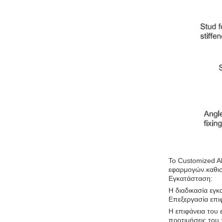
Το Customized Al
εφαρμογών.καθιστ
Εγκατάσταση:
Η διαδικασία εγκ
Επεξεργασία επι
Η επιφάνεια του 
προτιμήσεις του 