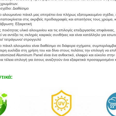
 χρωμάτων.
χέδιο: Διαθέσιμο
ο αλουμινένιο πάνελ μας επιτρέπει ένα πλήρως εξατομικευμένο σχέδιο,
ταποκρίνεται στις ακριβείς προδιαγραφές και απαιτήσεις τους.χρώμα, κα
ιάβρωση: Εξαιρετική
ποιότητας υλικό αλουμινίου και τις επιλογές επεξεργασίας επιφάνειας,
να αντέξει τις σκληρές καιρικές συνθήκες και είναι κατάλληλο για εσωτ
ο/ τετράγωνο/ στρογγυλό
νο πάνελ αλουμινίου είναι διαθέσιμο σε διάφορα σχήματα, συμπεριλαμ
τερη ευελιξία στη χρήση του και δίνει στους πελάτες την επιλογή να επι
stomized Aluminum Panel είναι ένα ανθεκτικό, ελαφρύ και εύκολο στη
ια τέλεια επιλογή για όσους αναζητούν ένα εξαιρετικά προσαρμοσμένο κα
τικά: